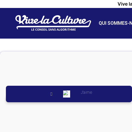
Vive l
QUI SOMMES-
J’aime