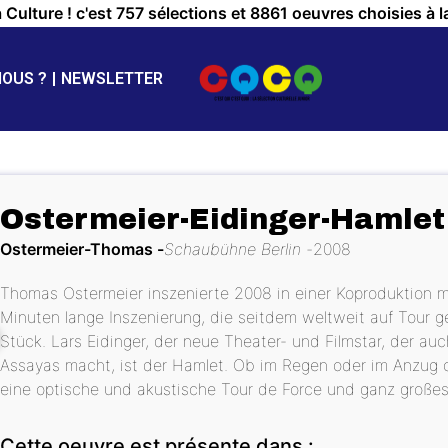
a Culture ! c'est 757 sélections et 8861 oeuvres choisies à l
NOUS ?
NEWSLETTER
Ostermeier-Eidinger-Hamlet
Ostermeier-Thomas
Schaubühne Berlin
2008
Thomas Ostermeier inszenierte 2008 in einer Koproduktion m
Minuten lange Inszenierung, die seitdem weltweit auf Tour ge
Stück. Lars Eidinger, der neue Theater- und Filmstar, der auch
Assayas macht, ist der Hamlet. Ob im Regen oder im Anzug o
eine optische und akustische Tour de Force und ganz großes
Cette oeuvre est présente dans :