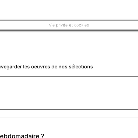
Vie privée et cookies
auvegarder les oeuvres de nos sélections
 hebdomadaire ?