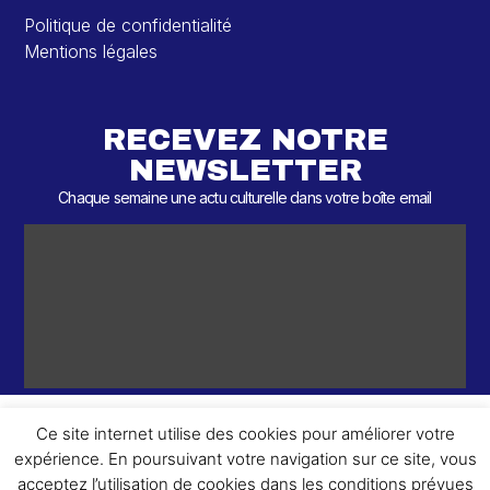
Politique de confidentialité
Mentions légales
RECEVEZ NOTRE
NEWSLETTER
Chaque semaine une actu culturelle dans votre boîte email
Ce site internet utilise des cookies pour améliorer votre
expérience. En poursuivant votre navigation sur ce site, vous
ème
© 2026 – 2
Round – Tous droits réservés.
acceptez l’utilisation de cookies dans les conditions prévues