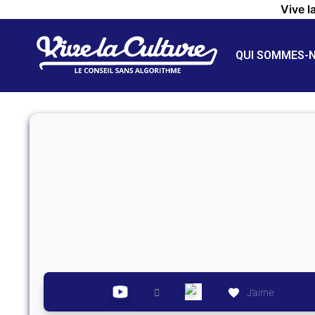
Vive l
QUI SOMMES-
J’aime