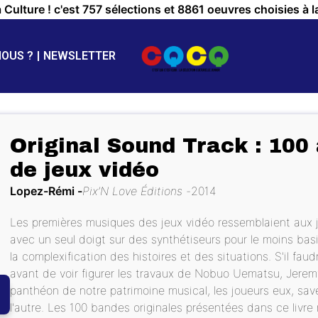
a Culture ! c'est 757 sélections et 8861 oeuvres choisies à l
NOUS ?
NEWSLETTER
Original Sound Track : 100
de jeux vidéo
Lopez-Rémi
Pix’N Love Éditions
2014
Les premières musiques des jeux vidéo ressemblaient aux 
avec un seul doigt sur des synthétiseurs pour le moins bas
la complexification des histoires et des situations. S'il f
avant de voir figurer les travaux de Nobuo Uematsu, Jerem
panthéon de notre patrimoine musical, les joueurs eux, sav
l'autre. Les 100 bandes originales présentées dans ce livr