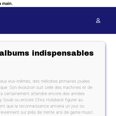
a main.
 albums indispensables
jeux eux-mêmes, des mélodies primaires jouées
ique. Son évolution suit celle des machines et de
audra certainement attendre encore des années
y Soule ou encore Chris Hülsbeck figurer au
ent que la reconnaissance arrivera un jour ou
e reviennent sur près de trente ans de game music.