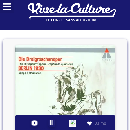
J’aime