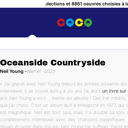
a Culture ! c'est 757 sélections et 8861 oeuvres choisies à l
Oceanside Countryside
Neil Young
Warner
2025
« J’ai grandi avec Neil Young depuis les années soixante-dix. J
interviewé. Il se trouve qu’il y a six ans j’ai écrit
un livre sur
ans Neil Young a sorti… trente-six albums ! Des live inédits,
que j’ai choisi. C’est un album qu’il a enregistré en 1977, qui 
OUS ?
est magnifique. Neil est tout seul, mais il a doublé sa voix,
complètement intemporel avec des chansons magnifiques. Je
devais écouter dans ma vie, Neil Young me suffirait. Parmi le