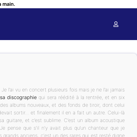
a main.
e l’ai vu en concert plusieurs fois mais je ne l’ai jamais
 sa discographie
qui sera réédité à la rentrée, et en six
 des albums nouveaux, et des fonds de tiroir, dont celui
devait sortir… et finalement il en a fait un autre. Celui-là
 sa guitare, et c’est sublime. C’est un album acoustique
 pense que s’il n’y avait plus qu’un chanteur que je
s grands anciens, c'est un des rares qui est resté digne