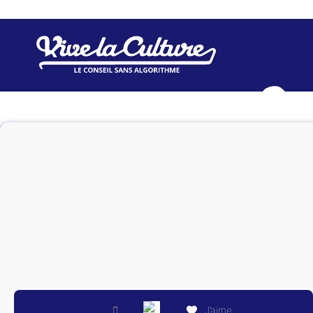
Vive l
QUI SOMMES-N
NEWSLETTER
J’aime