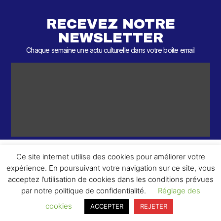
RECEVEZ NOTRE
NEWSLETTER
Chaque semaine une actu culturelle dans votre boîte email
Ce site internet utilise des cookies pour améliorer votre
expérience. En poursuivant votre navigation sur ce site, vous
ème
© 2026 – 2
Round – Tous droits réservés.
acceptez l’utilisation de cookies dans les conditions prévues
par notre politique de confidentialité.
Réglage des
cookies
ACCEPTER
REJETER