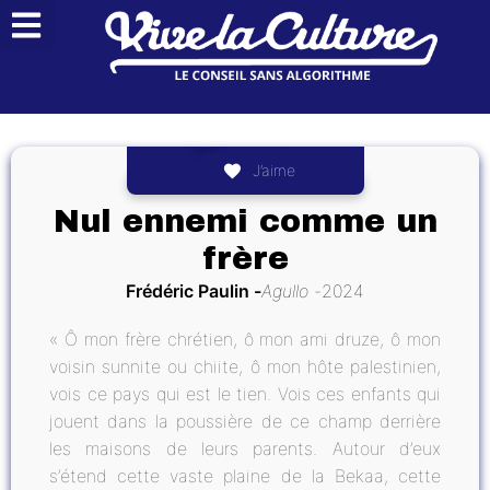
J’aime
Nul ennemi comme un
frère
Frédéric Paulin
Agullo
2024
« Ô mon frère chrétien, ô mon ami druze, ô mon
voisin sunnite ou chiite, ô mon hôte palestinien,
vois ce pays qui est le tien. Vois ces enfants qui
jouent dans la poussière de ce champ derrière
les maisons de leurs parents. Autour d’eux
s’étend cette vaste plaine de la Bekaa, cette