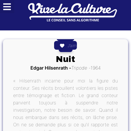
J’aime
Nuit
Edgar Hilsenrath
Tripode
1964
« Hilsenrath incarne pour moi la figure du
conteur. Ses récits brouillent volontiers les pistes
entre témoignage et fiction. Le grand conteur
parvient toujours à suspendre notre
investigation, notre besoin de savoir. Quand il
nous embarque dans ses récits, on lâche prise.
On ne se demande plus si ce qu’il rapporte est