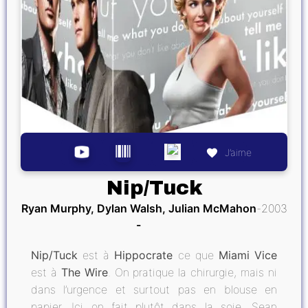
J’aime
Nip/Tuck
Ryan Murphy, Dylan Walsh, Julian McMahon
2003
Nip/Tuck
est à
Hippocrate
ce que
Miami Vice
est à
The Wire
. On pratique la chirurgie, mais ni
dans l’urgence et surtout pas en blouse en
papier. Ici on fait plutôt dans la soie. Sean