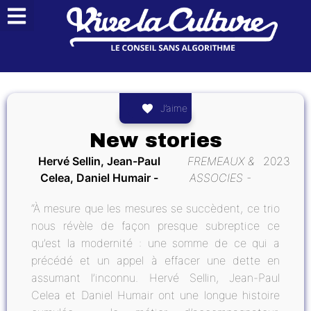
J’aime
New stories
Hervé Sellin, Jean-Paul
FREMEAUX &
2023
Celea, Daniel Humair
ASSOCIES
“À mesure que les mesures se succèdent, ce trio
nous révèle de façon presque subreptice ce
qu’est la modernité : une somme de ce qui a
précédé et un appel à effacer une dette en
assumant l’inconnu. Hervé Sellin, Jean-Paul
Celea et Daniel Humair ont une longue histoire