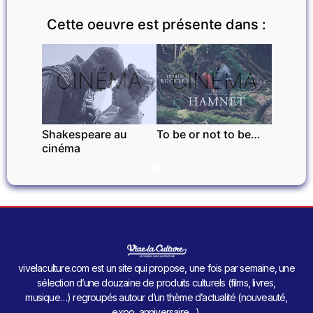
Cette oeuvre est présente dans :
CINÉMA
CINÉMA
Shakespeare au
To be or not to be…
cinéma
vivelaculture.com est un site qui propose, une fois par semaine, une
sélection d’une douzaine de produits culturels (films, livres,
musique…) regroupés autour d’un thème d’actualité (nouveauté,
expo, anniversaire…).