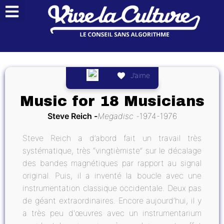
J’aime
Music for 18 Musicians
Steve Reich
Megadisc
1974-1976
Steve Reich a d’abord fait un travail très
systématique, très “vingtièmiste” sur le décalage
des bandes magnétiques par rapport au signal
original. Puis, il a inventé la boucle avec une
instrumentation classique occidentale. Deux pas
de géant extraordinaires. Encore aujourd’hui, il y
a très peu d'œuvres avec un instrumentarium