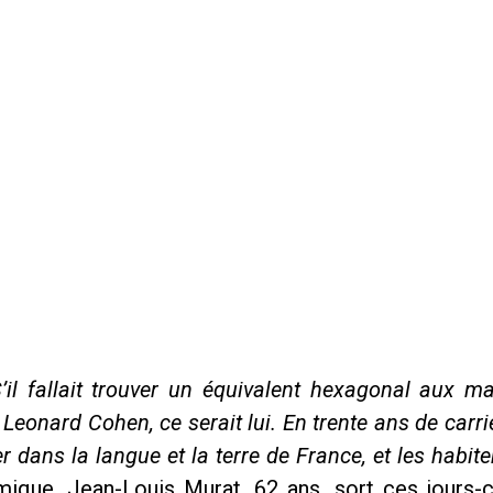
’il fallait trouver un équivalent hexagonal aux m
eonard Cohen, ce serait lui. En trente ans de carriè
r dans la langue et la terre de France, et les habit
imique, Jean-Louis Murat, 62 ans, sort ces jours-