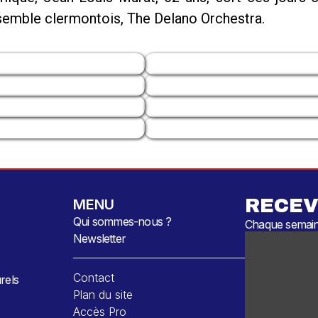
ensemble clermontois, The Delano Orchestra.
RECEV
MENU
Qui sommes-nous ?
Chaque semaine
Newsletter
Contact
rels
Plan du site
Accès Pro