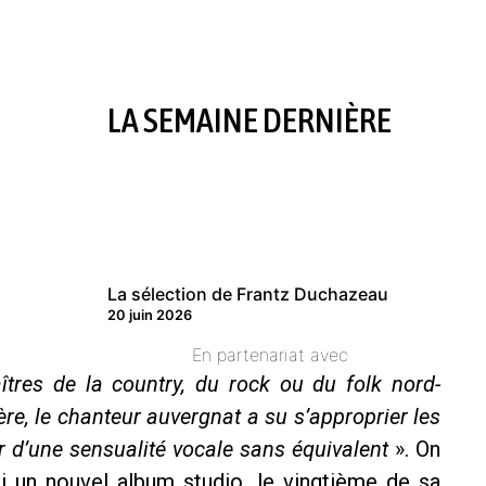
LA SEMAINE DERNIÈRE
La sélection de Frantz Duchazeau
20 juin 2026
En partenariat avec
aîtres de la country, du rock ou du folk nord-
re, le chanteur auvergnat a su s’approprier les
er d’une sensualité vocale sans équivalent
». On
ci un nouvel album studio, le vingtième de sa