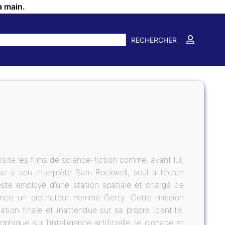
a main.
RECHERCHER
isite les films de science-fiction comme, avant lui,
dûe à son interprète Sam Rockwell, seul à l’écran
este employé d’une station spatiale et chargé de
ésence un ordinateur nommé Gerty. Cette mission
lation finale et inattendue sur sa propre identité.
ique sur l’intelligence artificielle, le clonage et