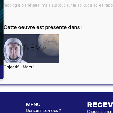
l’écologie planétaire, mais surtout sur la solitude et les ra
Cette oeuvre est présente dans :
CINÉMA
Objectif… Mars !
RECEV
MENU
Qui sommes-nous ?
Chaque semaine