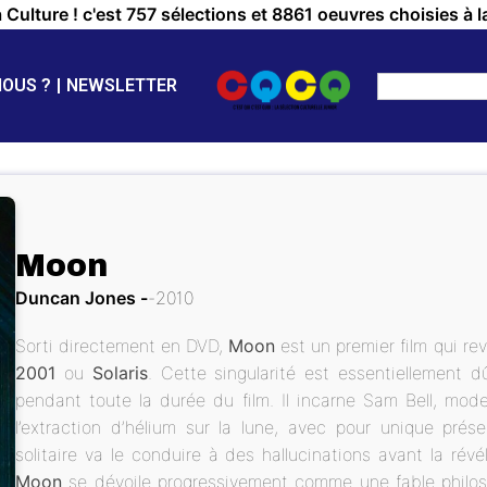
a Culture ! c'est 757 sélections et 8861 oeuvres choisies à l
NOUS ?
NEWSLETTER
Moon
Duncan Jones
2010
Sorti directement en DVD,
Moon
est un premier film qui rev
2001
ou
Solaris
. Cette singularité est essentiellement 
pendant toute la durée du film. Il incarne Sam Bell, mod
l’extraction d’hélium sur la lune, avec pour unique pr
solitaire va le conduire à des hallucinations avant la révé
Moon
se dévoile progressivement comme une fable philosoph