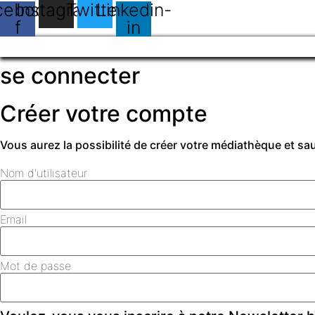
cebook-
Instagram
Twitter
Linkedin-
f
in
se connecter
Créer votre compte
Vous aurez la possibilité de créer votre médiathèque et s
Nom d'utilisateur
Email
Mot de passe