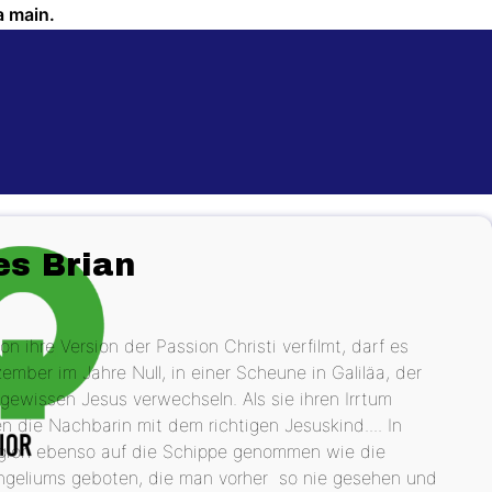
a main.
es Brian
ihre Version der Passion Christi verfilmt, darf es
ber im Jahre Null, in einer Scheune in Galiläa, der
 gewissen Jesus verwechseln. Als sie ihren Irrtum
 die Nachbarin mit dem richtigen Jesuskind.... In
igion ebenso auf die Schippe genommen wie die
angeliums geboten, die man vorher so nie gesehen und