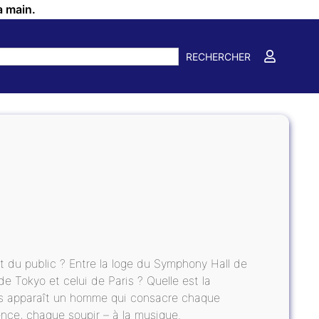
a main.
RECHERCHER
ct du public ? Entre la loge du Symphony Hall de
e Tokyo et celui de Paris ? Quelle est la
ses apparaît un homme qui consacre chaque
ence, chaque soupir – à la musique.