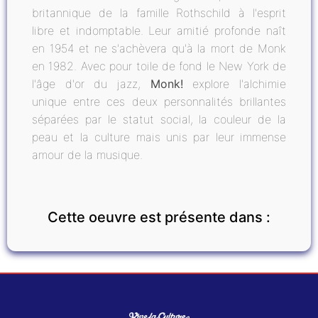
britannique de la famille Rothschild à l'esprit
libre et indomptable. Leur amitié profonde naît
en 1954 et ne s'achèvera qu'à la mort de Monk
en 1982. Avec pour toile de fond le New York de
l'âge d'or du jazz,
Monk!
explore l'alchimie
unique entre ces deux personnalités brillantes
séparées par le statut social, la couleur de la
peau et la culture mais unis par leur immense
amour de la musique.
Cette oeuvre est présente dans :