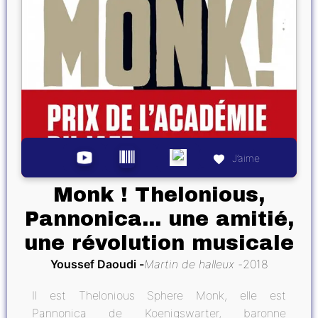
J’aime
Monk ! Thelonious,
Pannonica... une amitié,
une révolution musicale
Youssef Daoudi
Martin de halleux
2018
Il est Thelonious Sphere Monk, elle est
Pannonica de Koenigswarter, baronne