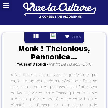
J’aime
Monk ! Thelonious,
Pannonica...
Youssef Daoudi
Martin De Halleux
2018
« À la base je suis un jazzeux, je n’écoute que
ça, et ça se voit dans ma sélection ! Pour ce
livre, je suis parti du personnage de Pannonica
de Koenigswarter, cette femme qui toute sa vie
a été en quête de liberté, et de cette histoire
d’amitié et d’amour de la musique qu’elle