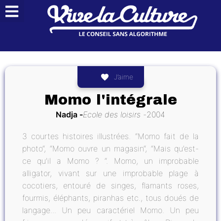
J’aime
Momo l'intégrale
Nadja
Ecole des loisirs
2004
3 courtes histoires illustrées. “Momo fait de la
photo“, “Momo ouvre un magasin“, “Mais qu’est-
ce qu’il a Momo ? “. Momo, un improbable
alligator, vivant sur une improbable plage à
cocotiers, entouré de singes, flamants roses,
fourmis, éléphants, piranhas etc., tous doués de
langage... Un peu caractériel Momo. Un peu