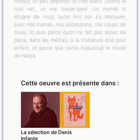
frimeur, un peu dépressif et très râleur. Disons-le
tout net, un vrai casse-pied. Un monde si
éloigné de nous, qu’on finit par s’y retrouver,
avec nos manies, nos obsessions, nos coups de
blues. Et puis parce qu’on ne fait pas assez de
place, dans les médias, à la littérature dite pour
enfant, et parce que j’aime beaucoup le travail
de Nadja.
Cette oeuvre est présente dans :
INVITÉ
La sélection de Denis
Infante