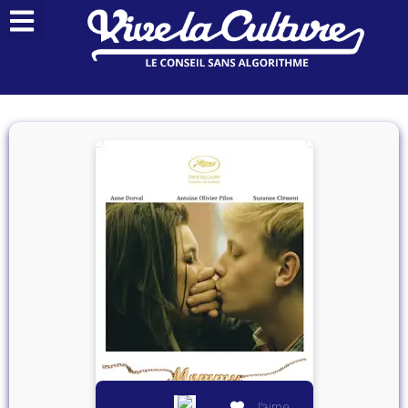
J’aime