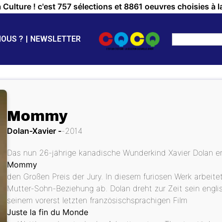
a Culture ! c'est 757 sélections et 8861 oeuvres choisies à l
NOUS ?
NEWSLETTER
Mommy
Dolan-Xavier
2014
Das nun 26-jährige kanadische Wunderkind Xavier Dolan erh
Mommy
den Großen Preis der Jury. In diesem furiosen Werk arbeit
Mutter-Sohn-Beziehung ab. Dolan dreht zur Zeit sein engli
seinem vorerst letzten französischsprachigen Film
Juste la fin du Monde