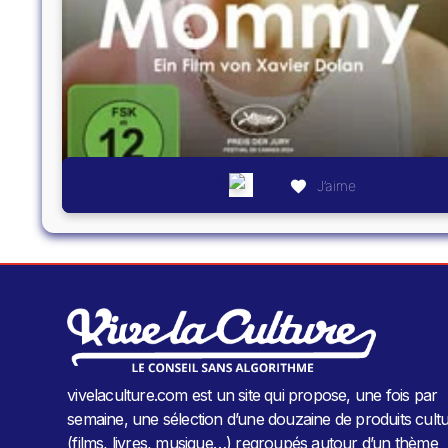
J’aime
vivelaculture.com est un site qui propose, une fois par
semaine, une sélection d’une douzaine de produits cultu
(films, livres, musique…) regroupés autour d’un thème