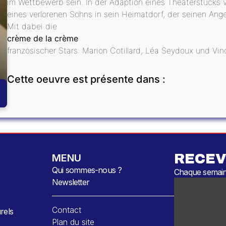
im Wettbewerb sein. In der Adaption eines Theaterstücks
eines verlorenen Sohns in sein Heimatdorf, der seinen An
Mit dabei die
crème de la crème
französischer Stars: Marion Cotillard, Léa Seydoux und Vin
Cette oeuvre est présente dans :
RECEV
MENU
Qui sommes-nous ?
Chaque semaine
Newsletter
Contact
rels
Plan du site