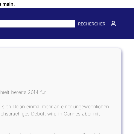
a main.
RECHERCHER
ielt bereits 2014 für
et sich Dolan einmal mehr an einer ungewöhnlichen
schsprachiges Debüt, wird in Cannes aber mit