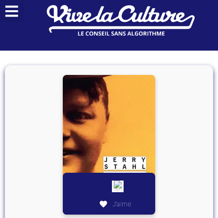
J’aime