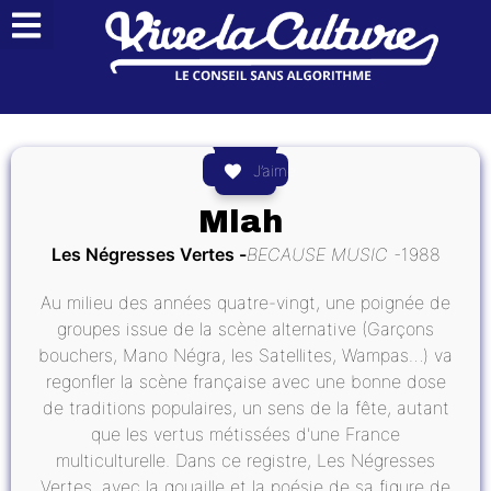
J’aime
Mlah
Les Négresses Vertes
BECAUSE MUSIC
1988
Au milieu des années quatre-vingt, une poignée de
groupes issue de la scène alternative (Garçons
bouchers, Mano Négra, les Satellites, Wampas…) va
regonfler la scène française avec une bonne dose
de traditions populaires, un sens de la fête, autant
que les vertus métissées d'une France
multiculturelle. Dans ce registre, Les Négresses
Vertes, avec la gouaille et la poésie de sa figure de