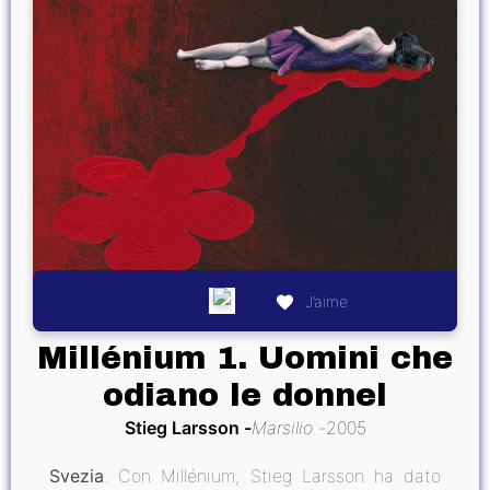
J’aime
Millénium 1. Uomini che
odiano le donnel
Stieg Larsson
Marsilio
2005
Svezia
. Con Millénium, Stieg Larsson ha dato