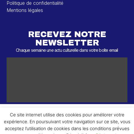
Politique de confidentialité
Mentions légales
RECEVEZ NOTRE
NEWSLETTER
Chaque semaine une actu culturelle dans votre boîte email
Ce site internet utilise des cookies pour améliorer votre
expérience. En poursuivant votre navigation sur ce site, vous
ème
© 2026 – 2
Round – Tous droits réservés.
acceptez l’utilisation de cookies dans les conditions prévues