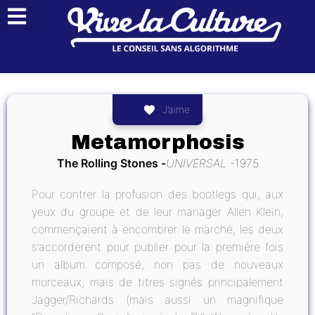
J’aime
Metamorphosis
The Rolling Stones
UNIVERSAL
1975
Pour contrer la profusion des bootlegs qui, aux
yeux du groupe et de leur manager Allen Klein,
commençaient à encombrer le marché, les deux
s’accordèrent pour publier pour la première fois
un album composé, non pas de nouveaux
morceaux, mais de titres signés principalement
Jagger/Richards (mais aussi un magnifique