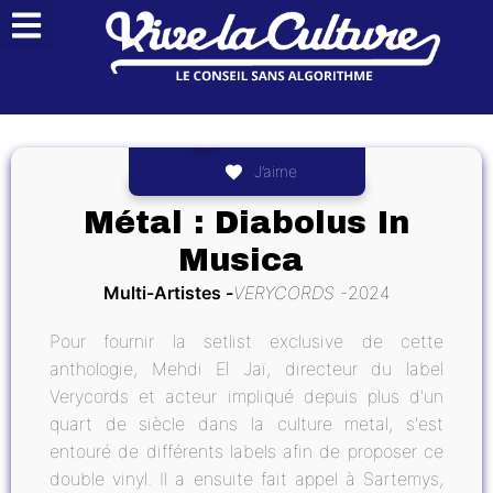
J’aime
Métal : Diabolus In
Musica
Multi-Artistes
VERYCORDS
2024
Pour fournir la setlist exclusive de cette
anthologie, Mehdi El Jaï, directeur du label
Verycords et acteur impliqué depuis plus d'un
quart de siècle dans la culture metal, s'est
entouré de différents labels afin de proposer ce
double vinyl. Il a ensuite fait appel à Sartemys,