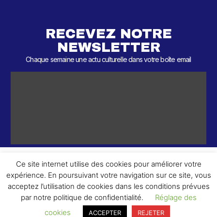
RECEVEZ NOTRE
NEWSLETTER
Chaque semaine une actu culturelle dans votre boîte email
Ce site internet utilise des cookies pour améliorer votre
expérience. En poursuivant votre navigation sur ce site, vous
ème
© 2026 – 2
Round – Tous droits réservés.
acceptez l’utilisation de cookies dans les conditions prévues
par notre politique de confidentialité.
Réglage des
cookies
ACCEPTER
REJETER