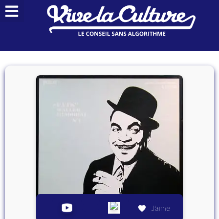
J’aime