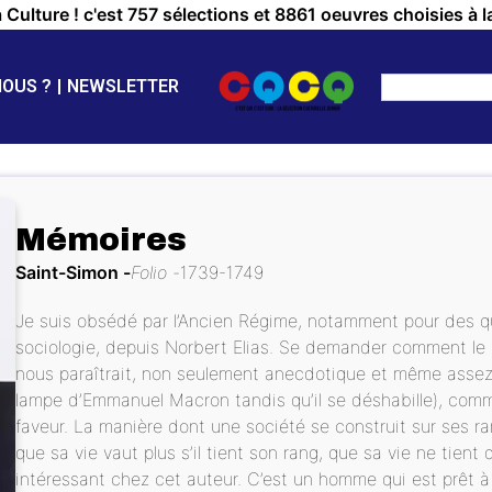
a Culture ! c'est 757 sélections et 8861 oeuvres choisies à l
NOUS ?
NEWSLETTER
Mémoires
Saint-Simon
Folio
1739-1749
Je suis obsédé par l’Ancien Régime, notamment pour des qu
sociologie, depuis Norbert Elias. Se demander comment le fa
nous paraîtrait, non seulement anecdotique et même assez h
lampe d’Emmanuel Macron tandis qu’il se déshabille), comm
faveur. La manière dont une société se construit sur ses r
que sa vie vaut plus s’il tient son rang, que sa vie ne tient 
intéressant chez cet auteur. C’est un homme qui est prêt à