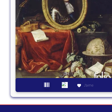
J’aime