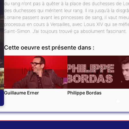
du rang n’ont pas à quêter à la place des duchesses de Lo
des duchesses qui méritent leur rang. Il ira jusqu'à la disg
Lorraine passent avant les princesses de sang, il vaut mieux
processus en cours à Versailles, avec Louis XIV qui se méfi
Saint-Simon. J’ai toujours trouvé ça absolument fascinant.
Cette oeuvre est présente dans :
INVITÉ
INVITÉ
Guillaume Erner
Philippe Bordas