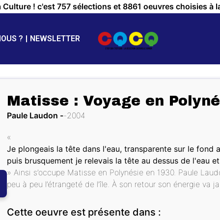
a Culture ! c'est 757 sélections et 8861 oeuvres choisies à l
NOUS ?
NEWSLETTER
Matisse : Voyage en Polyné
Paule Laudon
2004
«
Je plongeais la tête dans l'eau, transparente sur le fond
puis brusquement je relevais la tête au dessus de l'eau et
» Ainsi s’occupe Matisse en Polynésie en 1930. Paule Laudon
peu à peu l’étrangeté de l’île. À son retour son énergie va ja
Cette oeuvre est présente dans :