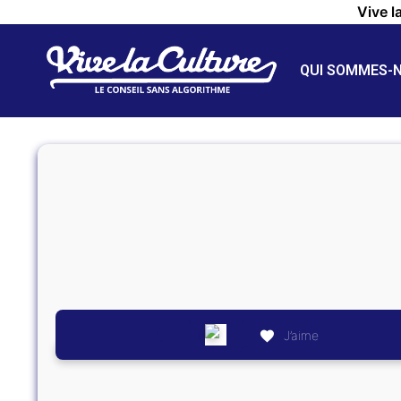
Vive l
QUI SOMMES-
J’aime