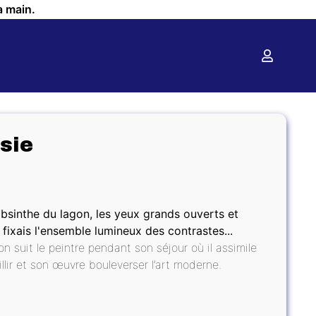
a main.
sie
 absinthe du lagon, les yeux grands ouverts et
 fixais l'ensemble lumineux des contrastes...
 suit le peintre pendant son séjour où il assimile
illir et son œuvre bouleverser l’art moderne.