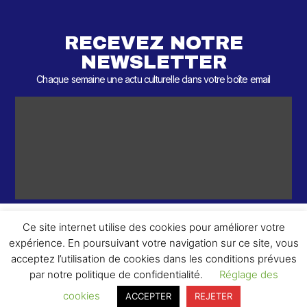
RECEVEZ NOTRE
NEWSLETTER
Chaque semaine une actu culturelle dans votre boîte email
Ce site internet utilise des cookies pour améliorer votre
expérience. En poursuivant votre navigation sur ce site, vous
ème
© 2026 – 2
Round – Tous droits réservés.
acceptez l’utilisation de cookies dans les conditions prévues
par notre politique de confidentialité.
Réglage des
cookies
ACCEPTER
REJETER