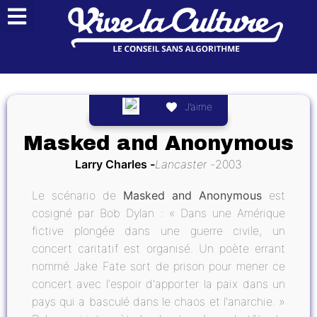
J’aime
Masked and Anonymous
Larry Charles
Lancaster
2003
Le scénario de
Masked and Anonymous
est
cosigné par Bob Dylan : « Dans une Amérique
fictive plongée dans une guerre civile, un
concert caritatif est organisé. Un poète errant
nommé Jake Fate sort de prison pour mener ce
concert avec l'espoir d'apporter la paix dans un
pays qui a basculé dans le chaos et l'anarchie. »