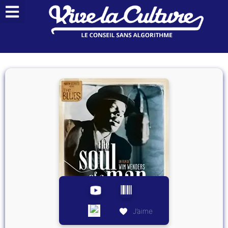
J’aime