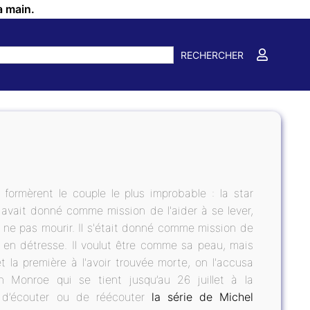
a main.
RECHERCHER
 formèrent le couple le plus improbable : la star
 avait donné comme mission de l'aider à se lever,
 à ne pas mourir. Il s'était donné comme mission de
t en détresse. Il voulut être comme sa peau, mais
t la première à l'avoir trouvée morte, on l'accusa
yn Monroe qui se tient jusqu’au 26 juillet à la
 d’écouter ou de réécouter
la série de Michel