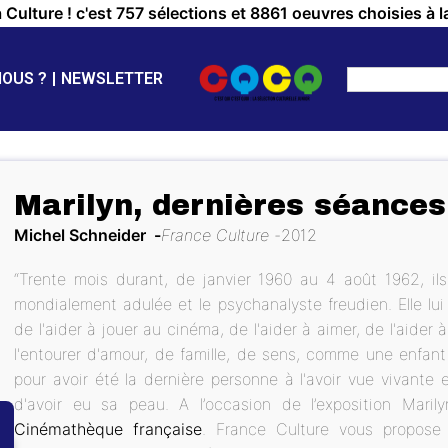
a Culture ! c'est 757 sélections et 8861 oeuvres choisies à l
NOUS ?
NEWSLETTER
Marilyn, dernières séances
Michel Schneider
France Culture
2012
“Trente mois durant, de janvier 1960 au 4 août 1962, ils
mondialement adulée et le psychanalyste freudien. Elle lui
de l'aider à jouer au cinéma, de l'aider à aimer, de l'aider
l'entourer d'amour, de famille, de sens, comme une enfan
pour avoir été la dernière personne à l'avoir vue vivante e
d'avoir eu sa peau. A l’occasion de l’exposition Maril
Cinémathèque française
. France Culture vous propose