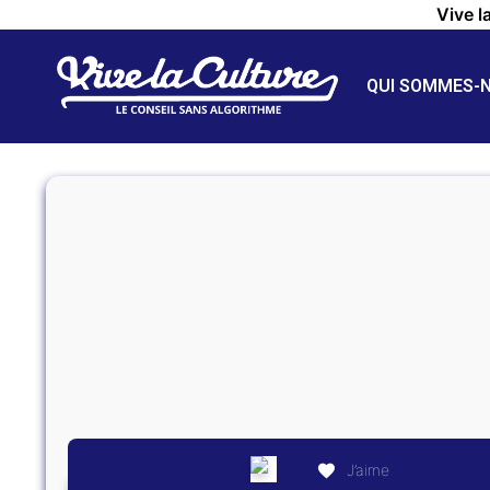
Vive l
QUI SOMMES-
J’aime