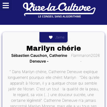
J’aime
Marilyn chérie
Sébastien Cauchon, Catherine
Flammarion
2026
Deneuve
“ Dans Marilyn chérie, Catherine Deneuve explique
longuement pourquoi elle chérit Marilyn : "Dès qu'elle
apparaît à l'écran, il y a quelque chose qui semble
jaillir de l'écran. C'est un tout : la qualité de la peau,
le regard, sa voix (...) une douceur sucrée, une
certaine légèreté". Catherine Deneuve n'a jamais
rencontré Marilyn Monroe, mais elle a vu tous ses