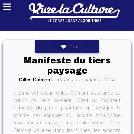
J’aime
Manifeste du tiers
paysage
Gilles Clément
éditions du commun
2004
« Dans cet essai, Gilles Clément développe sa
notion de tiers paysage. “C’est un fragment
indécidé du jardin planétaire qui désigne la
somme des espaces où l’homme abandonne
l’évolution du paysage à la seule nature.” Gilles
Clément valorise donc les friches, les espaces