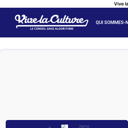
Vive l
QUI SOMMES-
J’aime