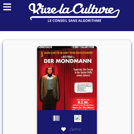
J’aime