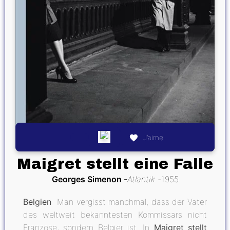
J’aime
Maigret stellt eine Falle
Georges Simenon
Atlantik
1955
Belgien ­
Man vergisst manchmal, dass der Vater
des weltweit bekanntesten Kommissars nicht
Franzose, sondern Belgier ist. In
Maigret stellt