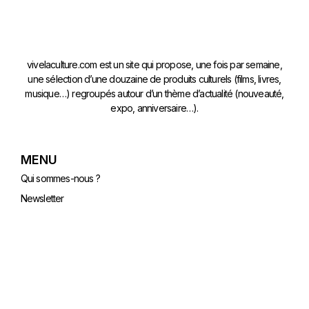
vivelaculture.com est un site qui propose, une fois par semaine,
une sélection d’une douzaine de produits culturels (films, livres,
musique…) regroupés autour d’un thème d’actualité (nouveauté,
expo, anniversaire…).
MENU
Qui sommes-nous ?
Newsletter
Contact
Plan du site
Accès Pro
Politique de confidentialité