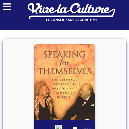
J’aime