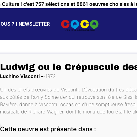
a Culture ! c'est 757 sélections et 8861 oeuvres choisies à l
NOUS ?
NEWSLETTER
Ludwig ou le Crépuscule de
Luchino Visconti
1972
Un des chefs d’œuvres de Visconti. L’évocation du très décad
aux côtés de Romy Schneider qui retrouve son rôle de Sissi la
Bavière, donne à Visconti l’occasion d‘une somptueuse fresqu
musicale de Richard Wagner, dont le monarque fou était le p
Cette oeuvre est présente dans :