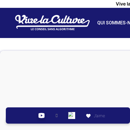
Vive l
QUI SOMMES-
J’aime