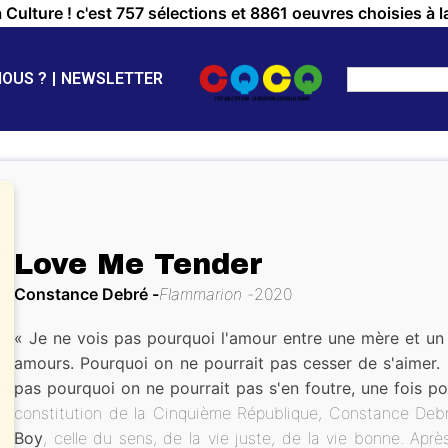
a Culture ! c'est 757 sélections et 8861 oeuvres choisies à l
NOUS ?
NEWSLETTER
Love Me Tender
Constance Debré
Flammarion
2020
« Je ne vois pas pourquoi l'amour entre une mère et un
amours. Pourquoi on ne pourrait pas cesser de s'aimer.
pas pourquoi on ne pourrait pas s'en foutre, une fois po
constitution de la Cinquième République, Constance Debr
Boy
, celle du sens, de la vie juste, de la vie bonne. Aprè