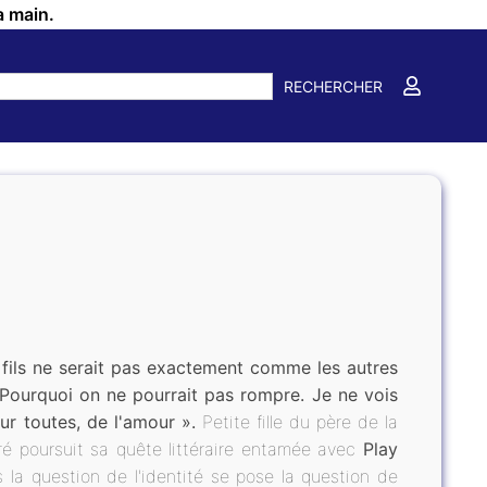
a main.
RECHERCHER
 fils ne serait pas exactement comme les autres
 Pourquoi on ne pourrait pas rompre. Je ne vois
ur toutes, de l'amour ».
Petite fille du père de la
é poursuit sa quête littéraire entamée avec
Play
s la question de l'identité se pose la question de