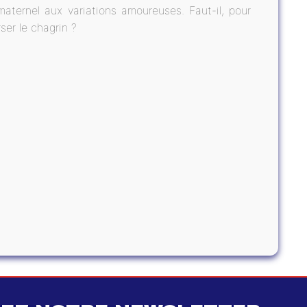
maternel aux variations amoureuses. Faut-il, pour
rser le chagrin ?