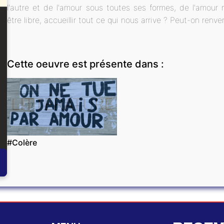
l'autre et de l'amour sous toutes ses formes, de l'amour 
être libre, accueillir tout ce qui nous arrive ? Peut-on renve
Cette oeuvre est présente dans :
LITTÉRATURE
#Colère