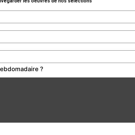
auvegarder les oeuvres de nos sélections
 hebdomadaire ?