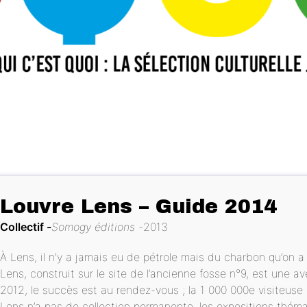
Louvre Lens – Guide 2014
Collectif
Somogy éditions
2013
À Lens, il n’y a jamais eu de pétrole mais du charbon qu’on a
Lens, construit sur le site de l’ancienne fosse n°9, est une 
2012, le succès est au rendez-vous ; la 1 000 000e visiteuse a
Lens n’a pas de collection permanente, les expositions thém