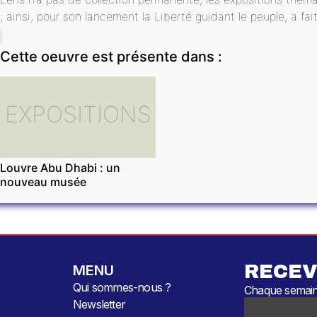
; ainsi, pour son lancement la Liberté guidant le peuple, a fa
Cette oeuvre est présente dans :
EXPOSITIONS
Louvre Abu Dhabi : un
nouveau musée
RECEV
MENU
Qui sommes-nous ?
Chaque semaine
Newsletter