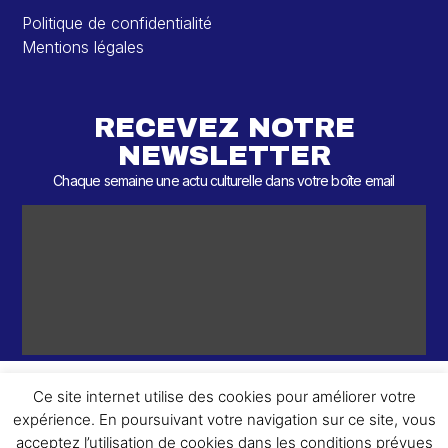
Politique de confidentialité
Mentions légales
RECEVEZ NOTRE
NEWSLETTER
Chaque semaine une actu culturelle dans votre boîte email
Ce site internet utilise des cookies pour améliorer votre
expérience. En poursuivant votre navigation sur ce site, vous
ème
© 2026 – 2
Round – Tous droits réservés.
acceptez l’utilisation de cookies dans les conditions prévues