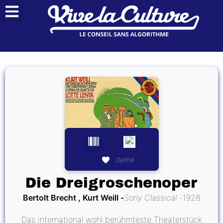
J’aime
Die Dreigroschenoper
Bertolt Brecht , Kurt Weill
Sony Classical
1928
Das international wohl berühmteste Theaterstück