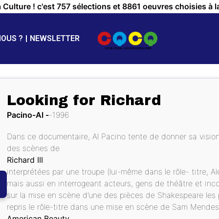
a Culture ! c'est 757 sélections et 8861 oeuvres choisies à l
NOUS ?
NEWSLETTER
Looking for Richard
Pacino-Al
1996
Dans ce documentaire, Al Pacino tente de donner sa vision
des scènes de
Richard III
interprétées par une troupe (lui-même dans le rôle- titre, A
mais aussi en interrogeant acteurs, gens de théâtre et inc
sur la mise en scène d’une des pièces de Shakespeare les
repris le rôle-titre dans une mise en scène de Sam Mendes
American Beauty