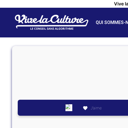
Vive l
QUI SOMMES-
J’aime