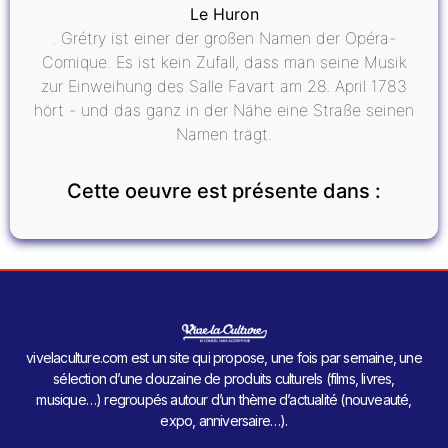
Le Huron
. Grétry ist einer der großen Namen der Opéra-
Comique. Es ist kein Zufall, dass man seine Musik
zur Einweihung des Salle Favart am 28. April 1783
hört - und das ganz in der Nähe eine Straße seinen
Namen trägt.
Cette oeuvre est présente dans :
vivelaculture.com est un site qui propose, une fois par semaine, une
sélection d’une douzaine de produits culturels (films, livres,
musique…) regroupés autour d’un thème d’actualité (nouveauté,
expo, anniversaire…).