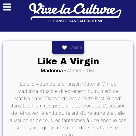
J’aime
Like A Virgin
Madonna
Warner
1985
Le clip vidéo de la chanson Material Girl de
Madonna s’inspire directement du numéro de
Marilyn dans “Diamonds Are a Girl's Best Friend”
dans Les Hommes préfèrent les blondes. L’occasion
de retrouver l’étendu du talent d’une autre star, elle
aussi objet de tous les fantasmes à une époque pas
si lointaine, qui avait su prendre ses affaires en
main.