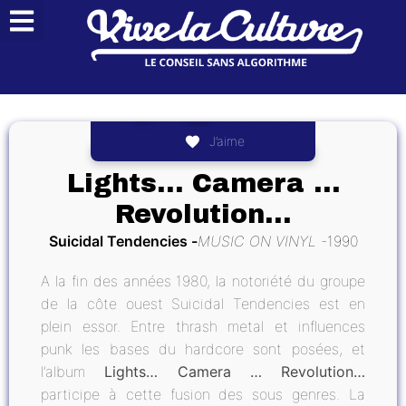
J’aime
Lights… Camera …
Revolution…
Suicidal Tendencies
MUSIC ON VINYL
1990
A la fin des années 1980, la notoriété du groupe
de la côte ouest Suicidal Tendencies est en
plein essor. Entre thrash metal et influences
punk les bases du hardcore sont posées, et
l’album
Lights… Camera … Revolution…
participe à cette fusion des sous genres. La