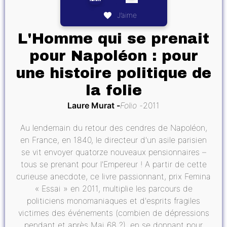
J’aime
L'Homme qui se prenait
pour Napoléon : pour
une histoire politique de
la folie
Laure Murat
Folio
2011
Au lendemain du retour des cendres de Napoléon,
en France, en 1840, le directeur d'un asile parisien
se vit envoyer quatorze nouveaux pensionnaires –
tous se prenant pour l'Empereur ! A partir de cette
curieuse anecdote, ce livre passionnant, prix Femina
« Essai » en 2011, multiplie les parcours de
politiciens monomaniaques et d'esprits fragiles
victimes des événements (combien de dépressions
pendant et après Mai 68 ?), en se donnant pour