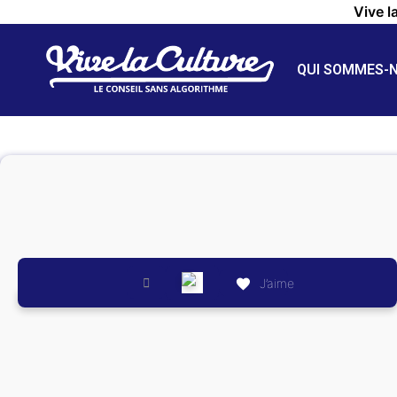
Vive l
QUI SOMMES-
J’aime