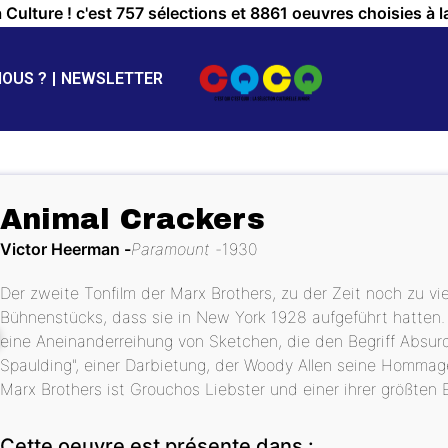
a Culture ! c'est 757 sélections et 8861 oeuvres choisies à l
NOUS ?
NEWSLETTER
Animal Crackers
Victor Heerman
Paramount
1930
Der zweite Tonfilm der Marx Brothers, zu der Zeit noch zu vi
Bühnenstücks, dass sie in New York 1928 aufgeführt hatten.
eine Aneinanderreihung von Sketchen, die den Begriff Absurd
Spaulding", einer Darbietung, der Woody Allen seine Hommage 
Marx Brothers ist Grouchos Liebster und einer ihrer größten E
Cette oeuvre est présente dans :